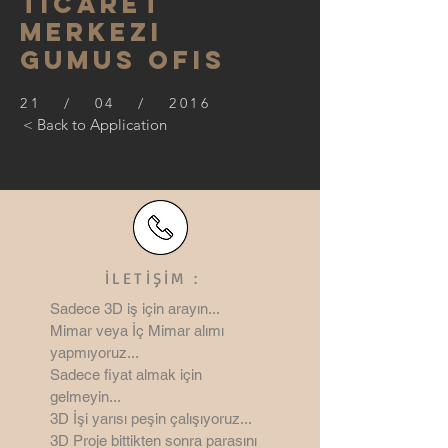
TICARET
MERKEZI
GUMUS OFIS
21 / 04 / 2016
< Back to Application
İLETİŞİM :
Sadece 3D iş için arayın...
Mimar veya İç Mimar alımı
yapmıyoruz...
Sadece fiyat almak için
gelmeyin...
3D İşi yarısı peşin çalışıyoruz...
3D Proje bittikten sonra parasını