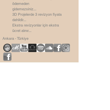
ödemeden
gidemezsiniz...
3D Projelerde 3 revizyon
fiyata
dahildir...
Ekstra revizyonlar için ekstra
ücret alınır...
Ankara - Türkiye
©
2006 - 2026
by
SemsaDesign3D
Bu Site Wix ile yapılmıştır.
Sitenin mail cubuguna CDN
Malwere yapıştırdığınız için mail
kutusu kaldırılmıştır...
Saygılarımla...