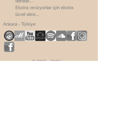
dahildir...
Ekstra revizyonlar için ekstra
ücret alınır...
Ankara - Türkiye
©
2006 - 2026
by
SemsaDesign3D
Bu Site Wix ile yapılmıştır.
Sitenin mail cubuguna CDN
Malwere yapıştırdığınız için mail
kutusu kaldırılmıştır...
Saygılarımla...
semsabilge@gmail.com