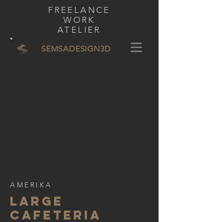
FREELANCE
WORK
ATELIER
SEMSADESIGN
3D
AMERIKA
LARGE
CAFETERIA