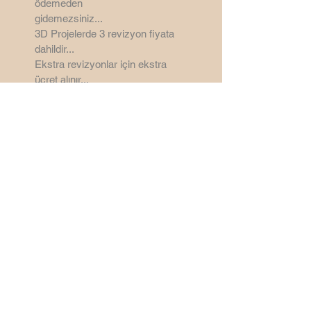
ödemeden
gidemezsiniz...
3D Projelerde 3 revizyon
fiyata
dahildir...
Ekstra revizyonlar için ekstra
ücret alınır...
Ankara - Türkiye
©
2006 - 2026
by
SemsaDesign3D
Bu Site Wix ile yapılmıştır.
Sitenin mail cubuguna CDN
Malwere yapıştırdığınız için mail
kutusu kaldırılmıştır...
Saygılarımla...