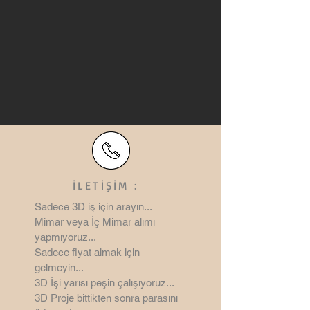
İLETİŞİM :
Sadece 3D iş için arayın...
Mimar veya İç Mimar alımı
yapmıyoruz...
Sadece fiyat almak için
gelmeyin...
3D İşi yarısı peşin çalışıyoruz...
3D Proje bittikten sonra parasını