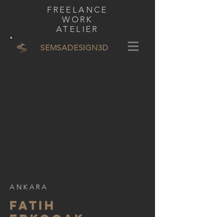
FREELANCE
WORK
ATELIER
SEMSADESIGN
3D
ANKARA
FATIH