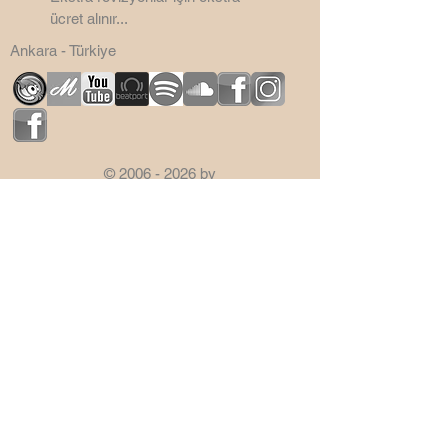
ücret alınır...
Ankara - Türkiye
©
2006 - 2026
by
SemsaDesign3D
Bu Site Wix ile yapılmıştır.
Sitenin mail cubuguna CDN
Malwere yapıştırdığınız için mail
kutusu kaldırılmıştır...
Saygılarımla...
semsabilge@gmail.com