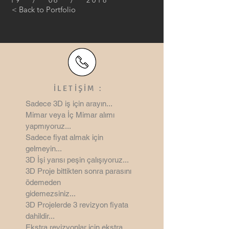
19 / 06 / 2018
< Back to Portfolio
İLETİŞİM :
Sadece 3D iş için arayın...
Mimar veya İç Mimar alımı
yapmıyoruz...
Sadece fiyat almak için
gelmeyin...
3D İşi yarısı peşin çalışıyoruz...
3D Proje bittikten sonra parasını
ödemeden
gidemezsiniz...
3D Projelerde 3 revizyon
fiyata
dahildir...
Ekstra revizyonlar için ekstra