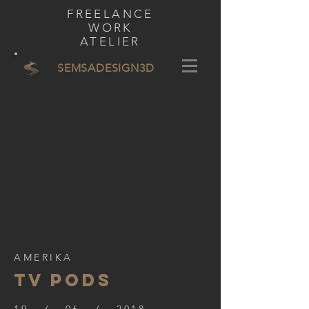
FREELANCE
WORK
ATELIER
SEMSADESIGN
3D
AMERIKA
TV PODS