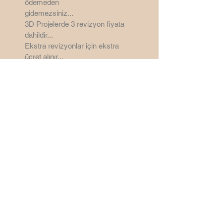
ödemeden
gidemezsiniz...
3D Projelerde 3 revizyon
fiyata
dahildir...
Ekstra revizyonlar için ekstra
ücret alınır...
Ankara - Türkiye
©
2006 - 2026
by
SemsaDesign3D
Bu Site Wix ile yapılmıştır.
Sitenin mail cubuguna CDN
Malwere yapıştırdığınız için mail
kutusu kaldırılmıştır...
Saygılarımla...