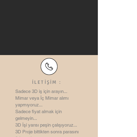
İLETİŞİM :
Sadece 3D iş için arayın...
Mimar veya İç Mimar alımı
yapmıyoruz...
Sadece fiyat almak için
gelmeyin...
3D İşi yarısı peşin çalışıyoruz...
3D Proje bittikten sonra parasını