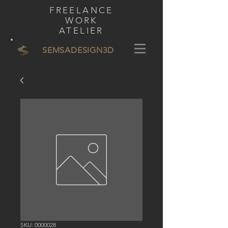
FREELANCE
WORK
ATELIER
SEMSADESIGN
3D
SKU: 0000028