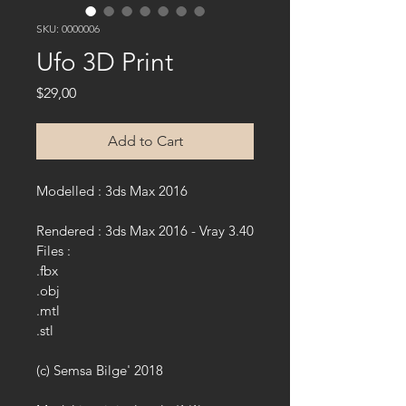
SKU: 0000006
Ufo 3D Print
Price
$29,00
Add to Cart
Modelled : 3ds Max 2016
Rendered : 3ds Max 2016 - Vray 3.40
Files :
.fbx
.obj
.mtl
.stl
(c) Semsa Bilge' 2018