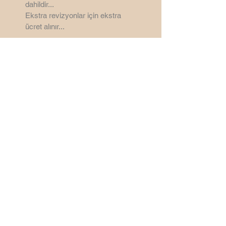
dahildir...
Ekstra revizyonlar için ekstra
ücret alınır...
Ankara - Türkiye
©
2006 - 2026
by
SemsaDesign3D
Bu Site Wix ile yapılmıştır.
Sitenin mail cubuguna CDN
Malwere yapıştırdığınız için mail
kutusu kaldırılmıştır...
Saygılarımla...
semsabilge@gmail.com