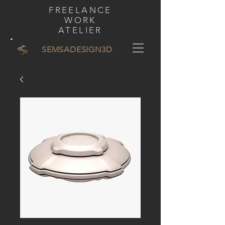
FREELANCE
WORK
ATELIER
SEMSADESIGN
3D