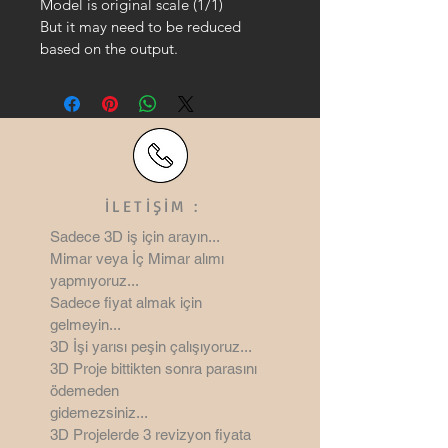
Model is original scale (1/1)
But it may need to be reduced 
based on the output.
İLETİŞİM :
Sadece 3D iş için arayın...
Mimar veya İç Mimar alımı
yapmıyoruz...
Sadece fiyat almak için
gelmeyin...
3D İşi yarısı peşin çalışıyoruz...
3D Proje bittikten sonra parasını
ödemeden
gidemezsiniz...
3D Projelerde 3 revizyon
fiyata