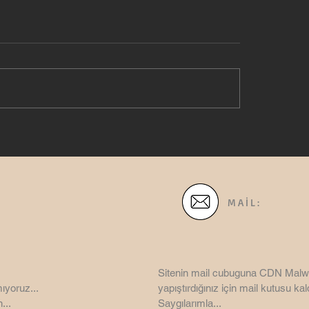
MAİL:
Sitenin mail cubuguna CDN Malw
ıyoruz...
yapıştırdığınız için mail kutusu kaldı
...
Saygılarımla...