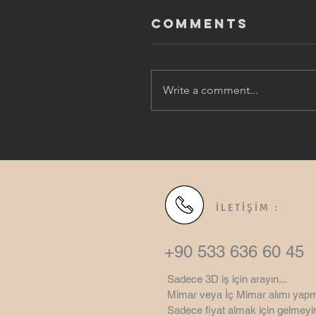
Comments
Write a comment...
İLETİŞİM :
+90 533 636 60 45
Sadece 3D iş için arayın...
Mimar veya İç Mimar alımı yapm
Sadece fiyat almak için gelmeyin