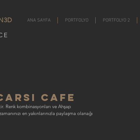
N
3D
ANA SAYFA
PORTFOLYO
PORTFOLYO 2
CE
R
CARSI CAFE
ştir. Renk kombinasyonları ve Ahşap 
amanınızı en yakınlarınızla paylaşma olanağı 