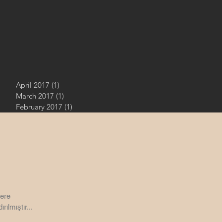
April 2017
(1)
1 post
March 2017
(1)
1 post
February 2017
(1)
1 post
ere
rılmıştır...