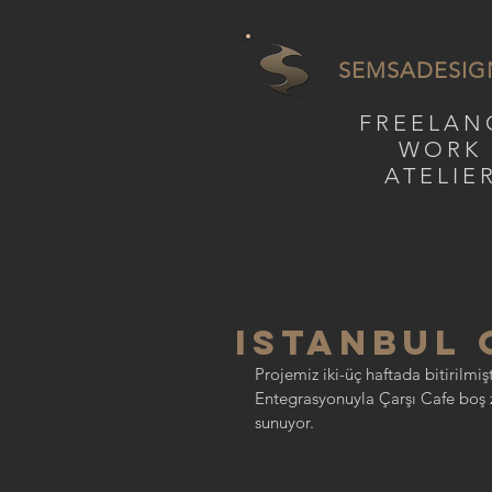
SEMSADESIG
FREELAN
WORK
ATELIE
ISTANBUL 
Projemiz iki-üç haftada bitirilmi
Entegrasyonuyla Çarşı Cafe boş z
sunuyor.