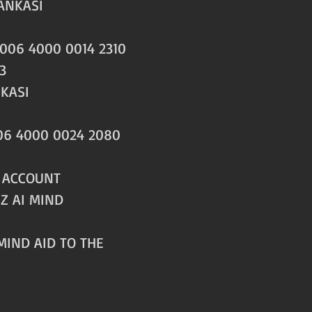
BANKASI
00 0014 2310
3
NKASI
00 0024 2080
OUNT
IZ AI MIND
MIND AID TO THE