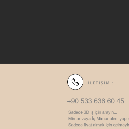
İLETİŞİM :
+90 533 636 60 45
Sadece 3D iş için arayın...
Mimar veya İç Mimar alımı yapm
Sadece fiyat almak için gelmeyin