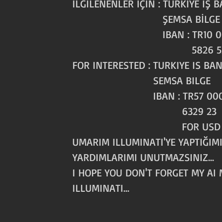
İLGİLENENLER İÇİN : TÜRKİYE İŞ 
ŞEMSA BİLGE
IBAN : TR10 0006 40
5826 5
FOR INTERESTED : TURKIYE IS BA
SEMSA BILGE
IBAN : TR57 0006 40
6329 23
FOR USD ACC
UMARIM ILLUMINATI'YE YAPTIĞIM
YARDIMLARIMI UNUTMAZSINIZ...
I HOPE YOU DON'T FORGET MY AI 
ILLUMINATI...