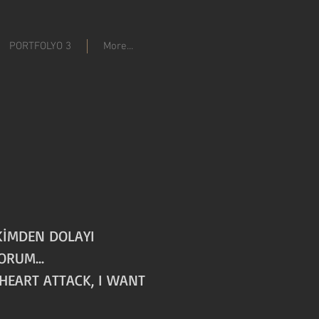
PORTFOLYO 3
More...
KİMDEN DOLAYI
ORUM...
HEART ATTACK, I WANT