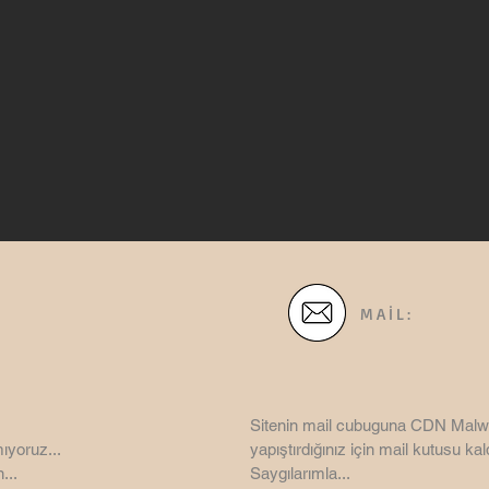
MAİL:
Sitenin mail cubuguna CDN Malw
ıyoruz...
yapıştırdığınız için mail kutusu kaldı
...
Saygılarımla...